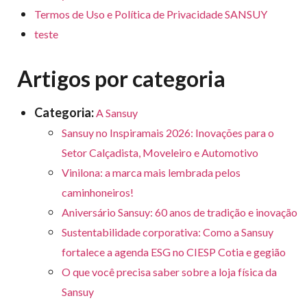
para
e logística
Termos de Uso e Política de Privacidade SANSUY
premiações
feira
offshore
o
armazenagem
teste
eventos
agronegócio
toldos
construção
lonas
civil
Artigos por categoria
vida
piscinas
de
Categoria:
A Sansuy
mercado
caminhoneiro
Sansuy no Inspiramais 2026: Inovações para o
automotivo
Setor Calçadista, Moveleiro e Automotivo
móveis,
Vinilona: a marca mais lembrada pelos
calçados,
caminhoneiros!
epi's
Aniversário Sansuy: 60 anos de tradição e inovação
e
Sustentabilidade corporativa: Como a Sansuy
lonas
fortalece a agenda ESG no CIESP Cotia e gegião
multiúso
O que você precisa saber sobre a loja física da
Sansuy