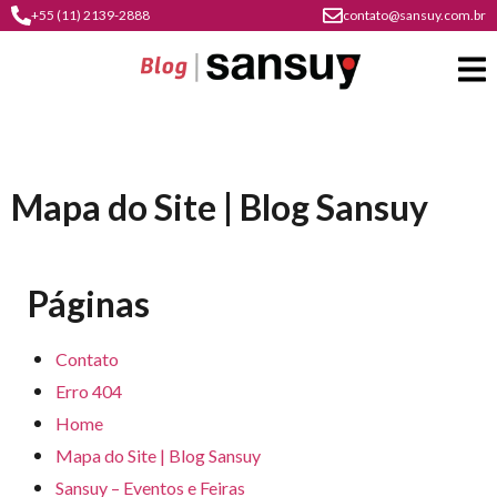
+55 (11) 2139-2888
contato@sansuy.com.br
A
Mapa do Site | Blog Sansuy
Sansuy
contato
Agronegócio
Páginas
cultura
psicultura
do
Coberturas
Contato
plástico
soluções
Erro 404
barracas
em
institucional
Indústria
sansuy
Home
água
materiais
Mapa do Site | Blog Sansuy
comunicação
barracas
soluções
gratuitos
Transporte
visual
Sansuy – Eventos e Feiras
de