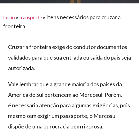
para
e logística
premiações
feira
offshore
o
armazenagem
»
»
Itens necessários para cruzar a
Início
transporte
eventos
agronegócio
toldos
construção
fronteira
lonas
civil
vida
piscinas
Cruzar a fronteira exige do condutor documentos
de
mercado
caminhoneiro
validados para que sua entrada ou saída do país seja
automotivo
autorizada.
móveis,
calçados,
Vale lembrar que a grande maioria dos países da
epi's
America do Sul pertencem ao Mercosul. Porém,
e
é necessária atenção para algumas exigências, pois
lonas
mesmo sem exigir um passaporte, o Mercosul
multiúso
dispõe de uma burocracia bem rigorosa.