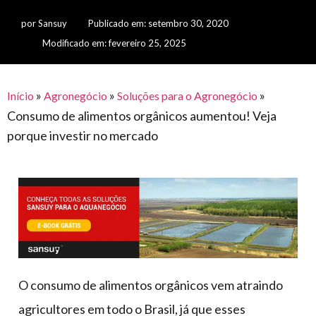
para
e logística
premiações
feira
offshore
por
Sansuy
Publicado em:
setembro 30, 2020
o
armazenagem
Modificado em: fevereiro 25, 2025
eventos
agronegócio
toldos
construção
lonas
civil
vida
piscinas
»
»
»
Início
Agronegócio
Soluções para o Agronegócio
de
Consumo de alimentos orgânicos aumentou! Veja
mercado
caminhoneiro
porque investir no mercado
automotivo
móveis,
calçados,
epi's
e
lonas
multiúso
O consumo de alimentos orgânicos vem atraindo
agricultores em todo o Brasil, já que esses