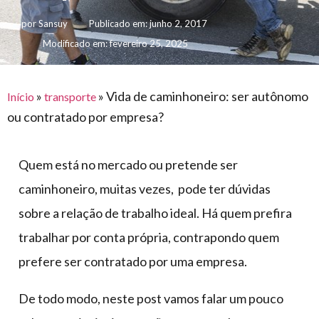
para
e logística
premiações
feira
offshore
por
Sansuy
Publicado em:
junho 2, 2017
o
armazenagem
Modificado em: fevereiro 25, 2025
eventos
agronegócio
toldos
construção
lonas
civil
vida
piscinas
»
»
Vida de caminhoneiro: ser autônomo
Início
transporte
de
ou contratado por empresa?
mercado
caminhoneiro
automotivo
Quem está no mercado ou pretende ser
móveis,
caminhoneiro, muitas vezes, pode ter dúvidas
calçados,
epi's
sobre a relação de trabalho ideal. Há quem prefira
e
trabalhar por conta própria, contrapondo quem
lonas
prefere ser contratado por uma empresa.
multiúso
De todo modo, neste post vamos falar um pouco