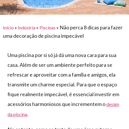
para
e logística
Modificado em: fevereiro 25, 2025
premiações
feira
offshore
o
armazenagem
eventos
agronegócio
toldos
construção
lonas
»
»
»
Não perca 8 dicas para fazer
civil
Início
Indústria
Piscinas
uma decoração de piscina impecável
vida
piscinas
de
mercado
caminhoneiro
Uma piscina por si só já dá uma nova cara para sua
automotivo
casa. Além de ser um ambiente perfeito para se
móveis,
refrescar e aproveitar com a família e amigos, ela
calçados,
transmite um charme especial. Para que o espaço
epi's
e
fique realmente impecável, é essencial investir em
lonas
acessórios harmoniosos que incrementem o
design
multiúso
.
da piscina