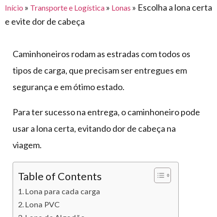
para
»
»
»
Escolha a lona certa
Início
Transporte e Logística
Lonas
e logística
premiações
feira
offshore
o
e evite dor de cabeça
armazenagem
eventos
agronegócio
toldos
construção
lonas
civil
Caminhoneiros rodam as estradas com todos os
vida
piscinas
tipos de carga, que precisam ser entregues em
de
mercado
segurança e em ótimo estado.
caminhoneiro
automotivo
Para ter sucesso na entrega, o caminhoneiro pode
móveis,
usar a lona certa, evitando dor de cabeça na
calçados,
epi's
viagem.
e
lonas
Table of Contents
multiúso
Lona para cada carga
Lona PVC