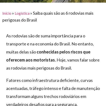
para
e logística
premiações
feira
offshore
o
armazenagem
»
»
Saiba quais são as 6 rodovias mais
Início
Logística
eventos
agronegócio
toldos
construção
perigosas do Brasil
lonas
civil
vida
piscinas
As rodovias são de suma importância para o
de
mercado
caminhoneiro
transporte e na economia do Brasil. No entanto,
automotivo
muitas delas são
conhecidas pelos riscos que
móveis,
oferecem aos motoristas.
Hoje, vamos falar sobre
calçados,
as rodovias mais perigosas do Brasil.
epi's
e
Fatores como infraestrutura deficiente, curvas
lonas
acentuadas, tráfego intenso e falta de manutenção
multiúso
transformam alguns trechos rodoviários em
verdadeiros desafios para a segurança.