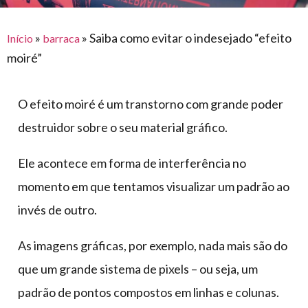
para
e logística
premiações
feira
offshore
o
armazenagem
»
»
Saiba como evitar o indesejado “efeito
Início
barraca
eventos
agronegócio
toldos
construção
moiré”
lonas
civil
vida
piscinas
O efeito moiré é um transtorno com grande poder
de
mercado
caminhoneiro
destruidor sobre o seu material gráfico.
automotivo
Ele acontece em forma de interferência no
móveis,
calçados,
momento em que tentamos visualizar um padrão ao
epi's
invés de outro.
e
lonas
As imagens gráficas, por exemplo, nada mais são do
multiúso
que um grande sistema de pixels – ou seja, um
padrão de pontos compostos em linhas e colunas.