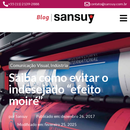
+55 (11) 2139-2888
contato@sansuy.com.br
A
Sansuy
Comunicação Visual
,
Indústria
contato
Saiba como evitar o
Agronegócio
cultura
indesejado “efeito
psicultura
do
Coberturas
plástico
moiré”
soluções
barracas
em
institucional
Indústria
sansuy
água
por
Sansuy
Publicado em:
dezembro 26, 2017
materiais
comunicação
barracas
soluções
Modificado em: fevereiro 25, 2025
gratuitos
Transporte
visual
de