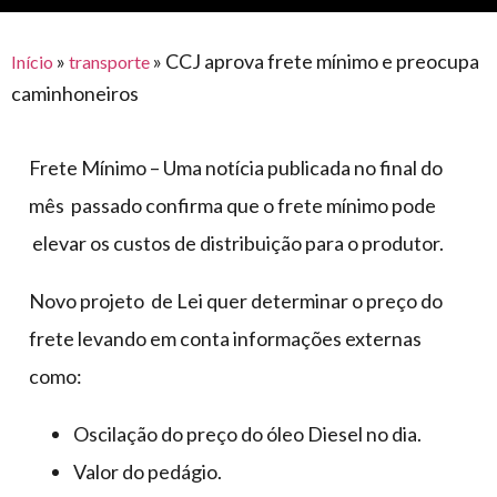
para
e logística
premiações
feira
offshore
o
armazenagem
»
»
CCJ aprova frete mínimo e preocupa
Início
transporte
eventos
agronegócio
toldos
construção
caminhoneiros
lonas
civil
vida
piscinas
Frete Mínimo – Uma notícia publicada no final do
de
mercado
caminhoneiro
mês passado confirma que o frete mínimo pode
automotivo
elevar os custos de distribuição para o produtor.
móveis,
calçados,
Novo projeto de Lei quer determinar o preço do
epi's
frete levando em conta informações externas
e
como:
lonas
multiúso
Oscilação do preço do óleo Diesel no dia.
Valor do pedágio.