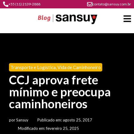
+55 (11) 2139-2888
contato@sansuy.com.br
A
Sansuy
Transporte e Logística
,
Vida de Caminhoneiro
contato
CCJ aprova frete
Agronegócio
cultura
mínimo e preocupa
psicultura
do
Coberturas
plástico
caminhoneiros
soluções
barracas
em
institucional
Indústria
sansuy
água
por
Sansuy
Publicado em:
agosto 25, 2017
materiais
comunicação
barracas
soluções
Modificado em: fevereiro 25, 2025
gratuitos
Transporte
visual
de