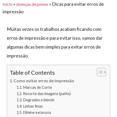
para
»
»
Dicas para evitar erros de
Início
doenças de peixes
e logística
premiações
feira
offshore
o
impressão
armazenagem
eventos
agronegócio
toldos
construção
lonas
civil
Muitas vezes os trabalhos acabam ficando com
vida
piscinas
erros de impressão e para evitar isso, vamos dar
de
mercado
algumas dicas bem simples para evitar erros de
caminhoneiro
automotivo
impressão.
móveis,
calçados,
Table of Contents
epi's
Como evitar erros de impressão
e
Marcas de Corte
lonas
Recorte das imagens (paths)
multiúso
Degrades e blends
Linhas finas
Elimine excessos