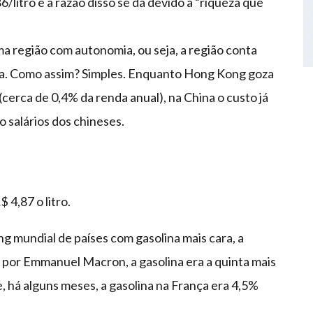
/litro e a razão disso se dá devido à “riqueza que
a região com autonomia, ou seja, a região conta
na. Como assim? Simples. Enquanto Hong Kong goza
 (cerca de 0,4% da renda anual), na China o custo já
 salários dos chineses.
 4,87 o litro.
g mundial de países com gasolina mais cara, a
 por Emmanuel Macron, a gasolina era a quinta mais
ue, há alguns meses, a gasolina na França era 4,5%