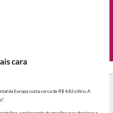
ais cara
tal da Europa custa cerca de R$ 4,82 o litro. A
o”.
petróleo, a maior parte da gasolina que abastece o