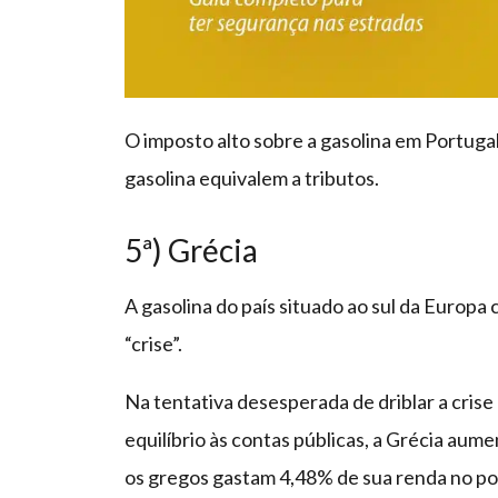
O imposto alto sobre a gasolina em Portuga
gasolina equivalem a tributos.
5ª) Grécia
A gasolina do país situado ao sul da Europa cu
“crise”.
Na tentativa desesperada de driblar a crise
equilíbrio às contas públicas, a Grécia aum
os gregos gastam 4,48% de sua renda no pos