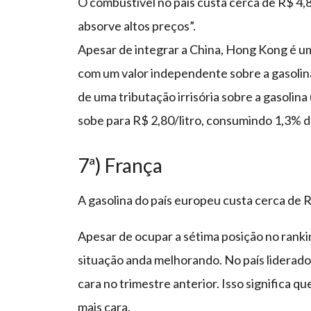
O combustível no país custa cerca de R$ 4,86
absorve altos preços”.
Apesar de integrar a China, Hong Kong é um
com um valor independente sobre a gasoli
de uma tributação irrisória sobre a gasolina
sobe para R$ 2,80/litro, consumindo 1,3% do
7ª) França
A gasolina do país europeu custa cerca de R$
Apesar de ocupar a sétima posição no rankin
situação anda melhorando. No país liderado
cara no trimestre anterior. Isso significa q
mais cara.