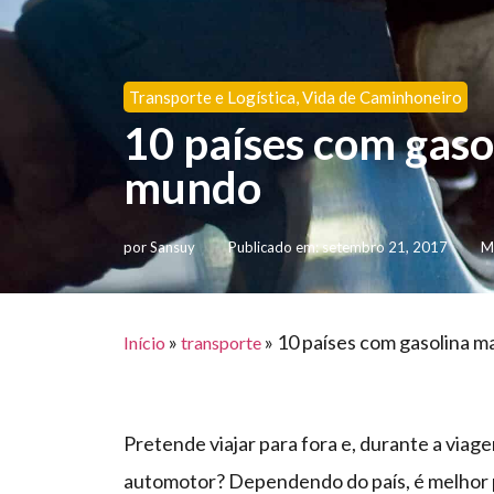
Transporte e Logística
,
Vida de Caminhoneiro
10 países com gaso
mundo
por
Sansuy
Publicado em:
setembro 21, 2017
M
»
»
10 países com gasolina m
Início
transporte
Pretende viajar para fora e, durante a via
automotor? Dependendo do país, é melhor p