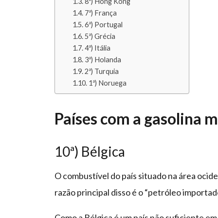
8ª) Hong Kong
7ª) França
6ª) Portugal
5ª) Grécia
4ª) Itália
3ª) Holanda
2ª) Turquia
1ª) Noruega
Países com a gasolina m
10ª) Bélgica
O combustível do país situado na área ociden
razão principal disso é o “petróleo importad
Como a Bélgica é um país não suficiente em 