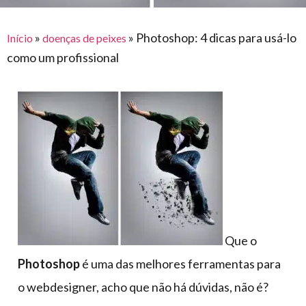
para
e logística
premiações
feira
offshore
o
armazenagem
»
»
Photoshop: 4 dicas para usá-lo
Início
doenças de peixes
eventos
agronegócio
toldos
construção
como um profissional
lonas
civil
vida
piscinas
de
mercado
caminhoneiro
automotivo
móveis,
calçados,
epi's
e
lonas
Que o
multiúso
Photoshop
é uma das melhores ferramentas para
o webdesigner, acho que não há dúvidas, não é?