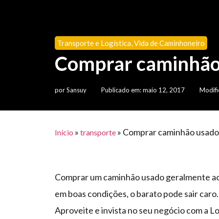
Transporte e Logística
,
Vida de Caminhoneiro
Comprar caminhão 
por
Sansuy
Publicado em:
maio 12, 2017
Modifi
»
»
Comprar caminhão usado 
Início
transporte
Comprar um caminhão usado geralmente aca
em boas condições, o barato pode sair caro.
Aproveite e invista no seu negócio com a L