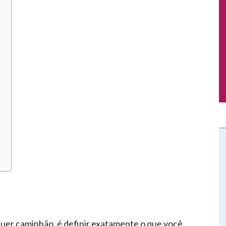
m
quer caminhão, é definir exatamente o que você