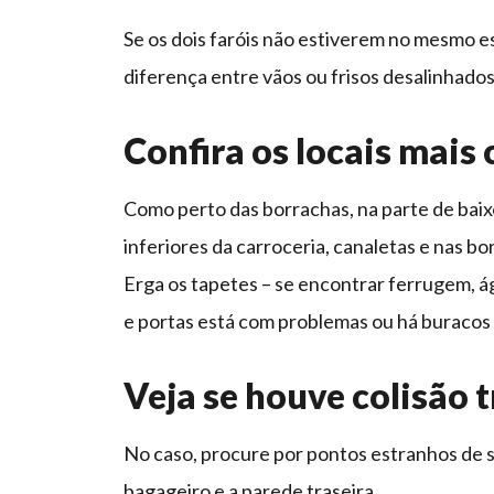
Se os dois faróis não estiverem no mesmo e
diferença entre vãos ou frisos desalinhados 
Confira os locais mai
Como perto das borrachas, na parte de baixo
inferiores da carroceria, canaletas e nas b
Erga os tapetes – se encontrar ferrugem, á
e portas está com problemas ou há buracos 
Veja se houve colisão t
No caso, procure por pontos estranhos de 
bagageiro e a parede traseira.