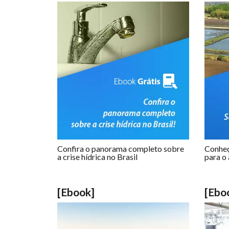
Confira o panorama completo sobre
Conheç
a crise hídrica no Brasil
para o
[Ebook]
[Ebo