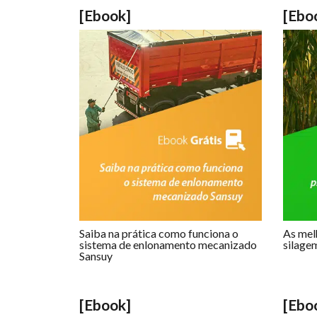
[Ebook]
[Ebo
Saiba na prática como funciona o
As mel
sistema de enlonamento mecanizado
silagem
Sansuy
[Ebook]
[Ebo