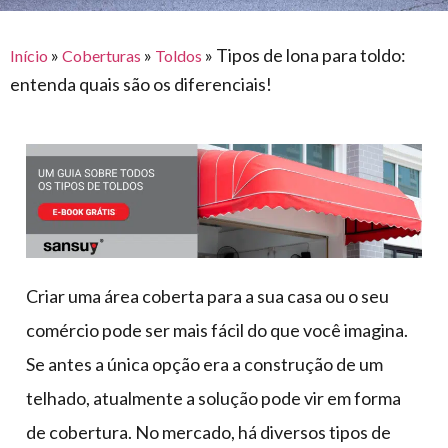
para
e logística
premiações
feira
offshore
o
armazenagem
»
»
»
Tipos de lona para toldo:
Início
Coberturas
Toldos
eventos
agronegócio
toldos
construção
entenda quais são os diferenciais!
lonas
civil
vida
piscinas
de
mercado
caminhoneiro
automotivo
móveis,
calçados,
epi's
Criar uma área coberta para a sua casa ou o seu
e
comércio pode ser mais fácil do que você imagina.
lonas
Se antes a única opção era a construção de um
multiúso
telhado, atualmente a solução pode vir em forma
de cobertura. No mercado, há diversos tipos de