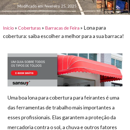
para
e logística
Modificado em: fevereiro 25, 2025
premiações
feira
offshore
o
armazenagem
eventos
agronegócio
toldos
construção
lonas
»
»
»
Lona para
civil
Início
Coberturas
Barracas de Feira
cobertura: saiba escolher a melhor para a sua barraca!
vida
piscinas
de
mercado
caminhoneiro
automotivo
móveis,
calçados,
epi's
e
Uma boa lona para cobertura para feirantes é uma
lonas
das ferramentas de trabalho mais importantes a
multiúso
esses profissionais. Elas garantem a proteção da
mercadoria contra o sol, a chuva e outros fatores