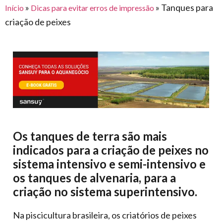
para
»
»
Tanques para
Início
Dicas para evitar erros de impressão
e logística
premiações
feira
offshore
o
criação de peixes
armazenagem
eventos
agronegócio
toldos
construção
lonas
civil
vida
piscinas
de
mercado
caminhoneiro
automotivo
móveis,
calçados,
Os tanques de terra são mais
epi's
indicados para a criação de peixes no
e
sistema intensivo e semi-intensivo e
lonas
os tanques de alvenaria, para a
multiúso
criação no sistema superintensivo.
Na piscicultura brasileira, os criatórios de peixes