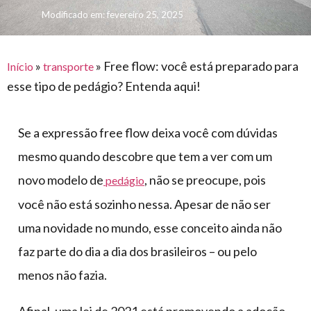
para
e logística
Modificado em: fevereiro 25, 2025
premiações
feira
offshore
o
armazenagem
eventos
agronegócio
toldos
construção
lonas
»
»
Free flow: você está preparado para
civil
Início
transporte
esse tipo de pedágio? Entenda aqui!
vida
piscinas
de
mercado
caminhoneiro
Se a expressão free flow deixa você com dúvidas
automotivo
mesmo quando descobre que tem a ver com um
móveis,
novo modelo de
, não se preocupe, pois
pedágio
calçados,
você não está sozinho nessa. Apesar de não ser
epi's
e
uma novidade no mundo, esse conceito ainda não
lonas
faz parte do dia a dia dos brasileiros – ou pelo
multiúso
menos não fazia.
Afinal, uma lei de 2021 está promovendo a adoção