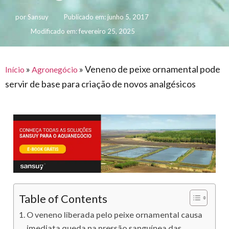
para
e logística
premiações
feira
offshore
por
Sansuy
Publicado em:
junho 5, 2017
o
armazenagem
Modificado em: fevereiro 25, 2025
eventos
agronegócio
toldos
construção
lonas
civil
vida
piscinas
»
»
Veneno de peixe ornamental pode
Início
Agronegócio
de
servir de base para criação de novos analgésicos
mercado
caminhoneiro
automotivo
móveis,
calçados,
epi's
e
lonas
multiúso
Table of Contents
O veneno liberada pelo peixe ornamental causa
imediata queda na pressão sanguínea das