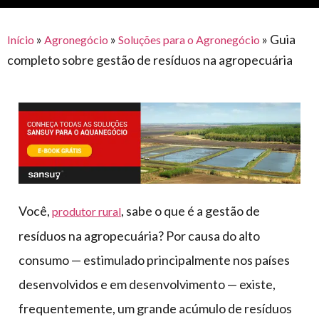
para
e logística
premiações
feira
offshore
o
armazenagem
»
»
»
Guia
Início
Agronegócio
Soluções para o Agronegócio
eventos
agronegócio
toldos
construção
completo sobre gestão de resíduos na agropecuária
lonas
civil
vida
piscinas
de
mercado
caminhoneiro
automotivo
móveis,
calçados,
epi's
Você,
, sabe o que é a gestão de
produtor rural
e
resíduos na agropecuária? Por causa do alto
lonas
consumo — estimulado principalmente nos países
multiúso
desenvolvidos e em desenvolvimento — existe,
frequentemente, um grande acúmulo de resíduos