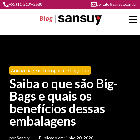
+55 (11) 2139-2888
contato@sansuy.com.br
A
Sansuy
Armazenagem
,
Transporte e Logística
contato
Saiba o que são Big-
Agronegócio
cultura
Bags e quais os
psicultura
do
Coberturas
plástico
benefícios dessas
soluções
barracas
em
institucional
embalagens
Indústria
sansuy
água
materiais
comunicação
barracas
soluções
gratuitos
Transporte
visual
por
Sansuy
Publicado em:
junho 20, 2020
de