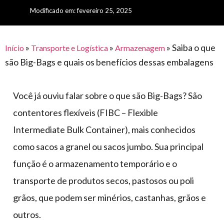
para
e logística
Modificado em: fevereiro 25, 2025
premiações
feira
offshore
o
armazenagem
eventos
agronegócio
toldos
construção
lonas
»
»
»
Saiba o que
civil
Início
Transporte e Logística
Armazenagem
são Big-Bags e quais os benefícios dessas embalagens
vida
piscinas
de
mercado
caminhoneiro
Você já ouviu falar sobre o que são Big-Bags? São
automotivo
contentores flexíveis (FIBC – Flexible
móveis,
Intermediate Bulk Container), mais conhecidos
calçados,
como sacos a granel ou sacos jumbo. Sua principal
epi's
e
função é o armazenamento temporário e o
lonas
transporte de produtos secos, pastosos ou poli
multiúso
grãos, que podem ser minérios, castanhas, grãos e
outros.