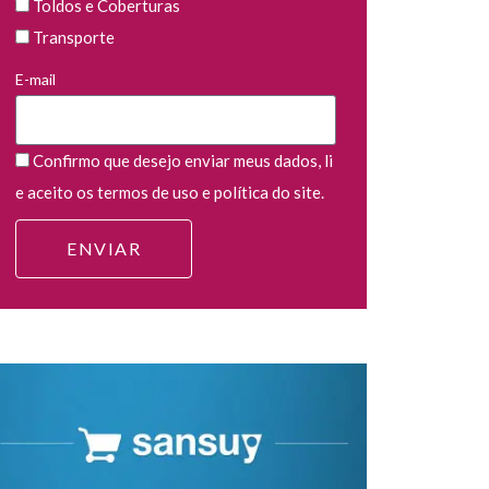
Toldos e Coberturas
Transporte
E-mail
Confirmo que desejo enviar meus dados, li
e aceito os termos de uso e política do site.