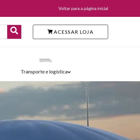
Voltar para a página inicial
ACESSAR LOJA
Transporte e logística
TERIAIS GRATUITOS
SCINAS
EMIAÇÕES
RCADO AUTOMOTIVO
ENTOS
VEIS, CALÇADOS, EPI'S E LONAS MULTIÚSO