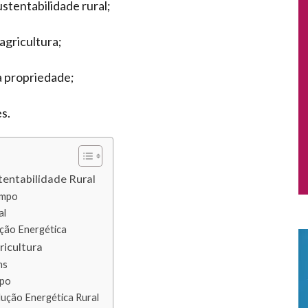
stentabilidade rural;
agricultura;
 propriedade;
s.
tentabilidade Rural
ampo
al
ição Energética
ricultura
ns
mpo
ução Energética Rural