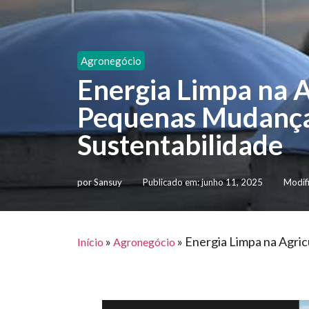
Agronegócio
Energia Limpa na 
Pequenas Mudança
Sustentabilidade
por
Sansuy
Publicado em:
junho 11, 2025
Modif
»
»
Energia Limpa na Agri
Início
Agronegócio