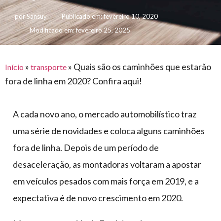
para
e logística
premiações
feira
offshore
por
Sansuy
Publicado em:
fevereiro 10, 2020
o
armazenagem
Modificado em: fevereiro 25, 2025
eventos
agronegócio
toldos
construção
lonas
civil
vida
piscinas
»
»
Quais são os caminhões que estarão
Início
transporte
de
fora de linha em 2020? Confira aqui!
mercado
caminhoneiro
automotivo
A cada novo ano, o mercado automobilístico traz
móveis,
uma série de novidades e coloca alguns caminhões
calçados,
epi's
fora de linha. Depois de um período de
e
desaceleração, as montadoras voltaram a apostar
lonas
em veículos pesados com mais força em 2019, e a
multiúso
expectativa é de novo crescimento em 2020.