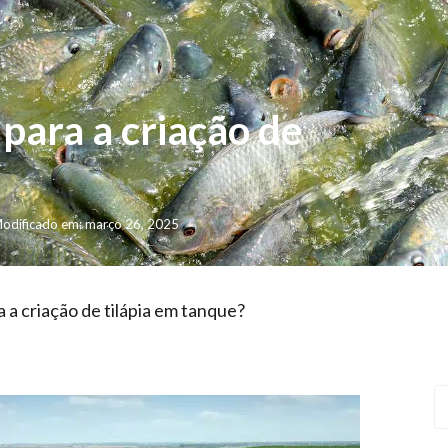
 para a criação de
odificado em: março 26, 2025
 a criação de tilápia em tanque?