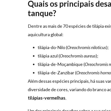
Quais os principais desa
tanque?
Dentre as mais de 70 espécies de tilápia ex
aquicultura global:
tilápia-do-Nilo (
Oreochromis niloticus
);
tilápia azul (
Oreochromis aureus
);
tilápia-de-Moçambique (
Oreochromis 
tilápia-de-Zanzibar (
Oreochromis horn
Além dessas espécies principais, há suas va
diversidade de cores, variando do branco 
tilápias-vermelhas
.
Um dos principais desafios sobre a sua cria