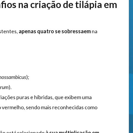
fios na criação de tilápia em
istentes,
apenas quatro se sobressaem
na
mossambicus
);
orum
).
riações puras e híbridas, que exibem uma
ao vermelho, sendo mais reconhecidas como
ção está relacionado
à sua multiplicação em