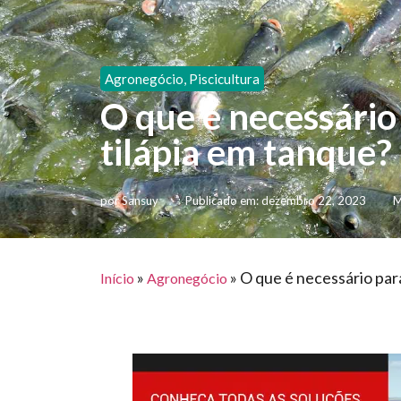
Agronegócio
,
Piscicultura
O que é necessário
tilápia em tanque?
por
Sansuy
Publicado em:
dezembro 22, 2023
M
»
»
O que é necessário para
Início
Agronegócio