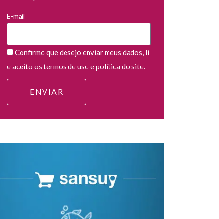
E-mail
Confirmo que desejo enviar meus dados, li
e aceito os termos de uso e política do site.