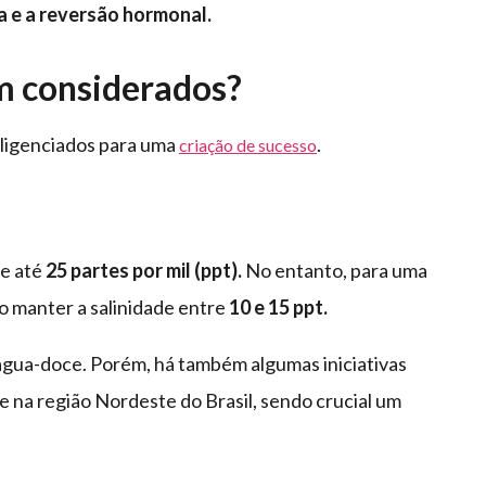
a
e a reversão hormonal.
em considerados?
gligenciados para uma
.
criação de sucesso
de até
25 partes por mil (ppt).
No entanto, para uma
do manter a salinidade entre
10 e 15 ppt.
 água-doce. Porém, há também algumas iniciativas
e na região Nordeste do Brasil, sendo crucial um