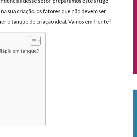
 tendências desse setor, preparamos este artigo
 na sua criação, os fatores que não devem ser
er o tanque de criação ideal. Vamos em frente?
tilápia em tanque?