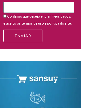
Confirmo que desejo enviar meus dados, li
e aceito os termos de uso e política do site.