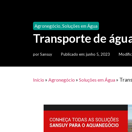
Agronegócio
,
Soluções em Água
Transporte de águ
por
Sansuy
Publicado em:
junho 5, 2023
Modific
»
»
»
Trans
Início
Agronegócio
Soluções em Água