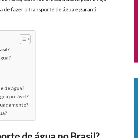
 de fazer o transporte de água e garantir
asil?
água?
te de água?
água potável?
equadamente?
gua?
orte de água no Brasil?