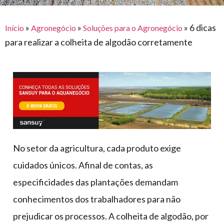
para
e logística
premiações
feira
offshore
o
armazenagem
»
»
»
6 dicas
Início
Agronegócio
Soluções para o Agronegócio
eventos
agronegócio
toldos
construção
para realizar a colheita de algodão corretamente
lonas
civil
vida
piscinas
de
mercado
caminhoneiro
automotivo
móveis,
calçados,
epi's
No setor da agricultura, cada produto exige
e
cuidados únicos. Afinal de contas, as
lonas
especificidades das plantações demandam
multiúso
conhecimentos dos trabalhadores para não
prejudicar os processos. A colheita de algodão, por