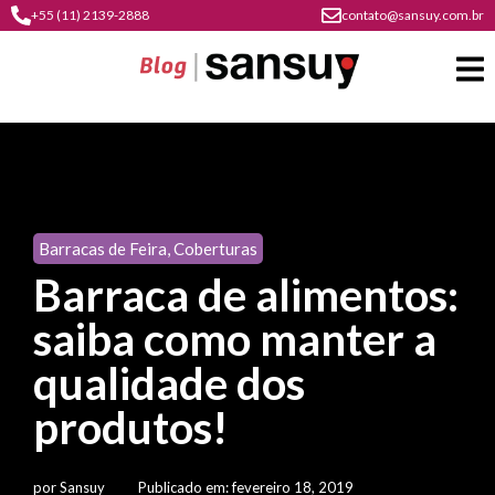
+55 (11) 2139-2888
contato@sansuy.com.br
A
Sansuy
Barracas de Feira
,
Coberturas
contato
Barraca de alimentos:
Agronegócio
cultura
saiba como manter a
psicultura
do
Coberturas
plástico
qualidade dos
soluções
barracas
em
institucional
produtos!
Indústria
sansuy
água
materiais
comunicação
barracas
soluções
gratuitos
Transporte
visual
por
Sansuy
Publicado em:
fevereiro 18, 2019
de