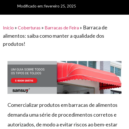
para
e logística
Modificado em: fevereiro 25, 2025
premiações
feira
offshore
o
armazenagem
eventos
agronegócio
toldos
construção
lonas
»
»
»
Barraca de
civil
Início
Coberturas
Barracas de Feira
alimentos: saiba como manter a qualidade dos
vida
piscinas
produtos!
de
mercado
caminhoneiro
automotivo
móveis,
calçados,
epi's
e
lonas
Comercializar produtos em barracas de alimentos
multiúso
demanda uma série de procedimentos corretos e
autorizados, de modo a evitar riscos ao bem-estar