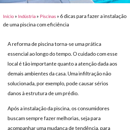
para
e logística
premiações
feira
offshore
o
armazenagem
»
»
»
6 dicas para fazer a instalação
Início
Indústria
Piscinas
eventos
agronegócio
toldos
construção
de uma piscina com eficiência
lonas
civil
vida
piscinas
A reforma de piscina torna-se uma prática
de
mercado
caminhoneiro
essencial ao longo do tempo. O cuidado com esse
automotivo
local é tão importante quanto a atenção dada aos
móveis,
demais ambientes da casa. Uma infiltração não
calçados,
solucionada, por exemplo, pode causar sérios
epi's
danos à estrutura de um prédio.
e
lonas
Após a instalação da piscina, os consumidores
multiúso
buscam sempre fazer melhorias, seja para
acompanhar uma mudança de tendência, para