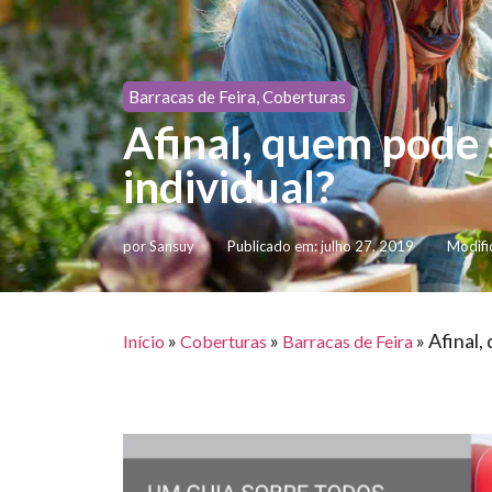
Barracas de Feira
,
Coberturas
Afinal, quem pode
individual?
por
Sansuy
Publicado em:
julho 27, 2019
Modifi
»
»
»
Afinal,
Início
Coberturas
Barracas de Feira