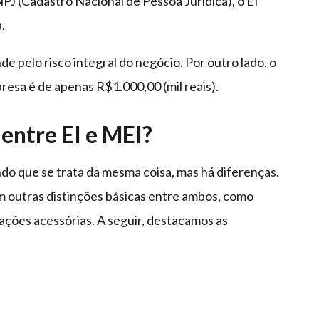
PJ (Cadastro Nacional de Pessoa Jurídica), o EI
.
e pelo risco integral do negócio. Por outro lado, o
presa é de apenas R$1.000,00 (mil reais).
 entre EI e MEI?
o que se trata da mesma coisa, mas há diferenças.
m outras distinções básicas entre ambos, como
ações acessórias. A seguir, destacamos as