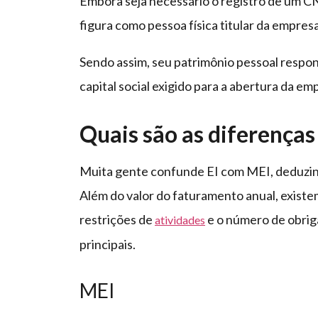
Embora seja necessário o registro de um CN
figura como pessoa física titular da empresa
Sendo assim, seu patrimônio pessoal respond
capital social exigido para a abertura da em
Quais são as diferenças
Muita gente confunde EI com MEI, deduzind
Além do valor do faturamento anual, existe
restrições de
e o número de obrig
atividades
principais.
MEI