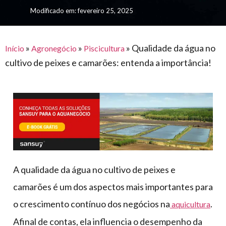
para
e logística
Modificado em: fevereiro 25, 2025
premiações
feira
offshore
o
armazenagem
eventos
agronegócio
toldos
construção
lonas
»
»
»
Qualidade da água no
civil
Início
Agronegócio
Piscicultura
cultivo de peixes e camarões: entenda a importância!
vida
piscinas
de
mercado
caminhoneiro
automotivo
móveis,
calçados,
epi's
e
A qualidade da água no cultivo de peixes e
lonas
camarões é um dos aspectos mais importantes para
multiúso
o crescimento contínuo dos negócios na
.
aquicultura
Afinal de contas, ela influencia o desempenho da