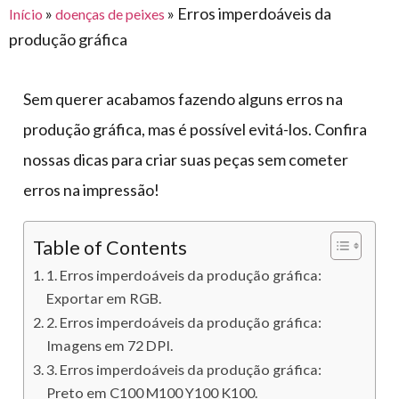
para
»
»
Erros imperdoáveis da
Início
doenças de peixes
e logística
premiações
feira
offshore
o
produção gráfica
armazenagem
eventos
agronegócio
toldos
construção
lonas
civil
Sem querer acabamos fazendo alguns erros na
vida
piscinas
produção gráfica, mas é possível evitá-los. Confira
de
mercado
nossas dicas para criar suas peças sem cometer
caminhoneiro
automotivo
erros na impressão!
móveis,
calçados,
Table of Contents
epi's
1. Erros imperdoáveis da produção gráfica:
e
Exportar em RGB.
lonas
2. Erros imperdoáveis da produção gráfica:
multiúso
Imagens em 72 DPI.
3. Erros imperdoáveis da produção gráfica:
Preto em C100 M100 Y100 K100.