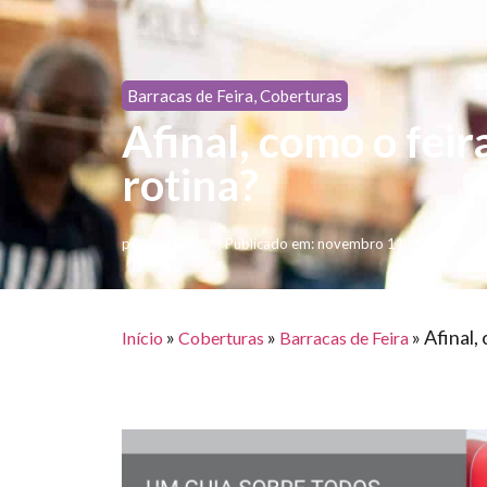
Barracas de Feira
,
Coberturas
Afinal, como o feir
rotina?
por
Sansuy
Publicado em:
novembro 11, 2019
M
»
»
»
Afinal,
Início
Coberturas
Barracas de Feira