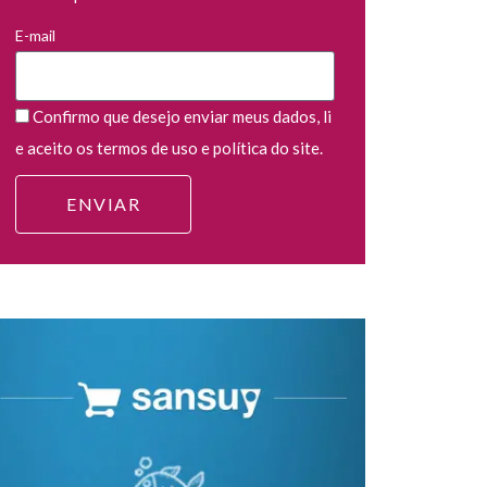
E-mail
Confirmo que desejo enviar meus dados, li
e aceito os termos de uso e política do site.