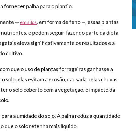
 fornecer palha para o plantio.
amente —
, em forma de feno —, essas plantas
em silos
nutrientes, e podem seguir fazendo parte da dieta
getais eleva significativamente os resultados e a
o cultivo.
 com que o uso de plantas forrageiras ganhasse a
o solo, elas evitam a erosão, causada pelas chuvas
ter o solo coberto com a vegetação, o impacto da
olo.
 para a umidade do solo. A palha reduz a quantidade
 que o solo retenha mais líquido.