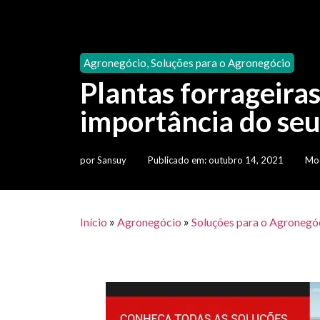
Agronegócio
,
Soluções para o Agronegócio
Plantas forrageira
importância do seu
por
Sansuy
Publicado em:
outubro 14, 2021
Mod
»
»
Início
Agronegócio
Soluções para o Agronegó