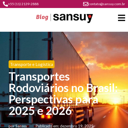
+55 (11) 2139-2888
contato@sansuy.com.br
A
Sansuy
Transporte e Logística
contato
Transportes
Agronegócio
cultura
Rodoviários no Brasil:
psicultura
do
Coberturas
plástico
Perspectivas para
soluções
barracas
em
institucional
2025 e 2026
Indústria
sansuy
água
materiais
comunicação
barracas
soluções
gratuitos
Transporte
visual
por
Sansuy
Publicado em:
dezembro 19, 2025
de