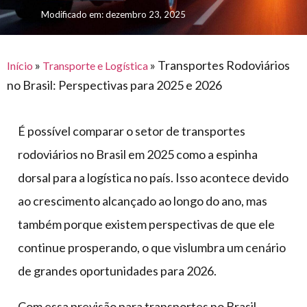
para
e logística
Modificado em: dezembro 23, 2025
premiações
feira
offshore
o
armazenagem
eventos
agronegócio
toldos
construção
lonas
»
»
Transportes Rodoviários
civil
Início
Transporte e Logística
no Brasil: Perspectivas para 2025 e 2026
vida
piscinas
de
mercado
caminhoneiro
É possível comparar o setor de transportes
automotivo
rodoviários no Brasil em 2025 como a espinha
móveis,
dorsal para a logística no país. Isso acontece devido
calçados,
ao crescimento alcançado ao longo do ano, mas
epi's
e
também porque existem perspectivas de que ele
lonas
continue prosperando, o que vislumbra um cenário
multiúso
de grandes oportunidades para 2026.
Com essa previsão para transportes no Brasil,