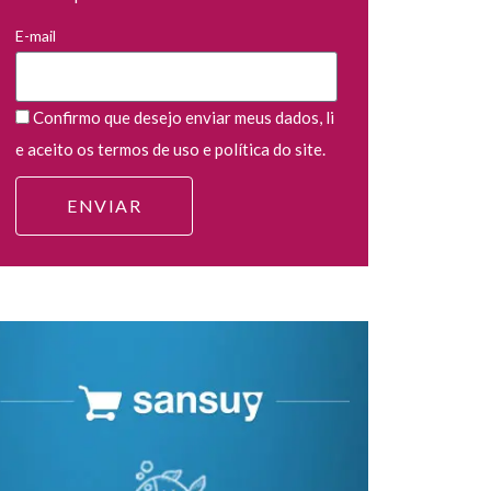
E-mail
Confirmo que desejo enviar meus dados, li
e aceito os termos de uso e política do site.