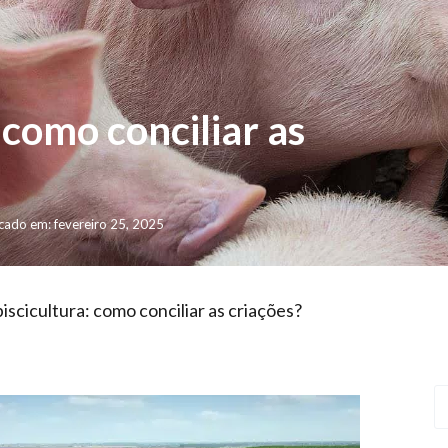
 como conciliar as
cado em: fevereiro 25, 2025
iscicultura: como conciliar as criações?