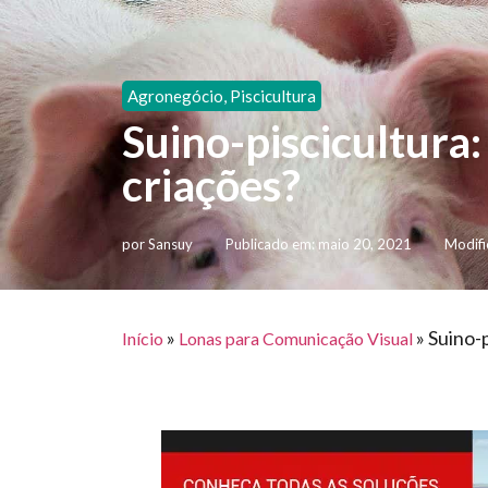
Agronegócio
,
Piscicultura
Suino-piscicultura:
criações?
por
Sansuy
Publicado em:
maio 20, 2021
Modifi
»
»
Suino-p
Início
Lonas para Comunicação Visual