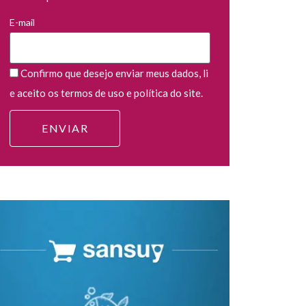
E-mail
Confirmo que desejo enviar meus dados, li
e aceito os termos de uso e política do site.