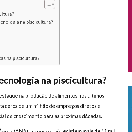
ultura?
ecnologia na piscicultura?
s na piscicultura?
ecnologia na piscicultura?
staque na produção de alimentos nos últimos
ra cerca de um milhão de empregos diretos e
cial de crescimento para as próximas décadas.
guas (ANA), no nosso país,
existem mais de 11 mil