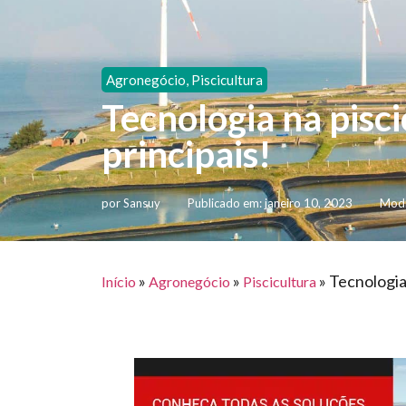
Agronegócio
,
Piscicultura
Tecnologia na pisci
principais!
por
Sansuy
Publicado em:
janeiro 10, 2023
Modi
»
»
»
Tecnologia 
Início
Agronegócio
Piscicultura