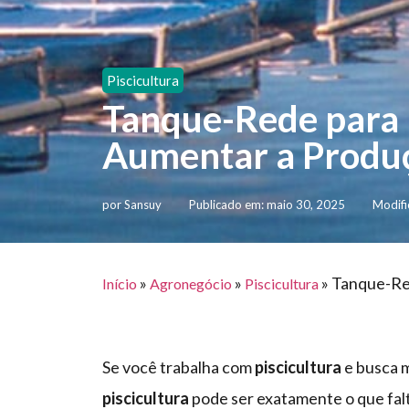
Piscicultura
Tanque-Rede para 
Aumentar a Produç
por
Sansuy
Publicado em:
maio 30, 2025
Modifi
»
»
»
Tanque-Red
Início
Agronegócio
Piscicultura
Se você trabalha com
piscicultura
e busca m
piscicultura
pode ser exatamente o que falt