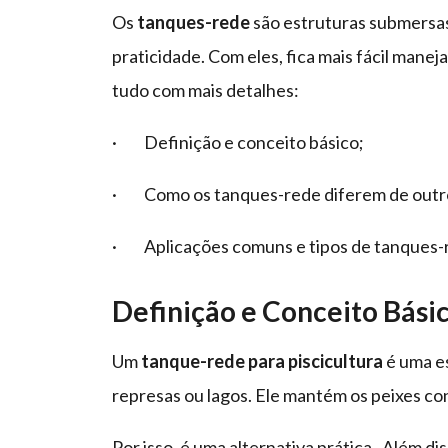
Os
tanques-rede
são estruturas submersas 
praticidade. Com eles, fica mais fácil maneja
tudo com mais detalhes:
· Definição e conceito básico;
· Como os tanques-rede diferem de outro
· Aplicações comuns e tipos de tanques-
Definição e Conceito Bási
Um
tanque-rede para piscicultura
é uma es
represas ou lagos. Ele mantém os peixes co
Por isso, é uma alternativa prática . Além d