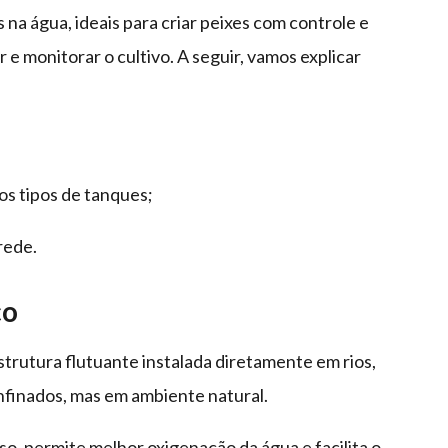
na água, ideais para criar peixes com controle e
r e monitorar o cultivo. A seguir, vamos explicar
s tipos de tanques;
rede.
co
trutura flutuante instalada diretamente em rios,
nfinados, mas em ambiente natural.
isso, permite melhor oxigenação da água e facilita o