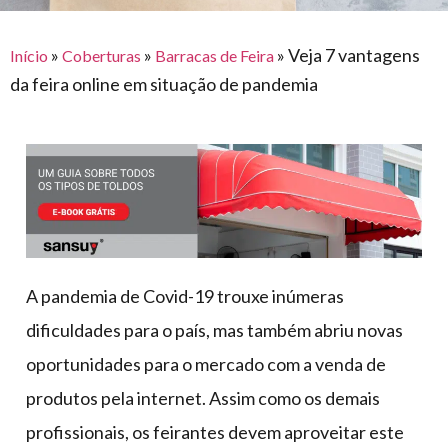
para
e logística
premiações
feira
offshore
o
armazenagem
»
»
»
Veja 7 vantagens
Início
Coberturas
Barracas de Feira
eventos
agronegócio
toldos
construção
da feira online em situação de pandemia
lonas
civil
vida
piscinas
de
mercado
caminhoneiro
automotivo
móveis,
calçados,
epi's
A pandemia de Covid-19 trouxe inúmeras
e
dificuldades para o país, mas também abriu novas
lonas
oportunidades para o mercado com a venda de
multiúso
produtos pela internet. Assim como os demais
profissionais, os feirantes devem aproveitar este