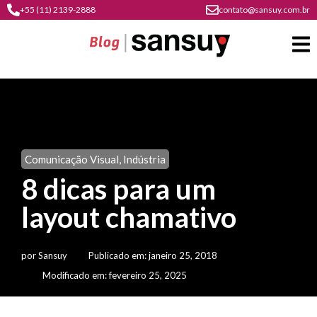
+55 (11) 2139-2888
contato@sansuy.com.br
A
Sansuy
Comunicação Visual
,
Indústria
contato
8 dicas para um
Agronegócio
cultura
layout chamativo
psicultura
do
Coberturas
plástico
soluções
barracas
em
por
Sansuy
Publicado em:
janeiro 25, 2018
institucional
Indústria
sansuy
água
Modificado em: fevereiro 25, 2025
materiais
comunicação
barracas
soluções
gratuitos
Transporte
visual
de