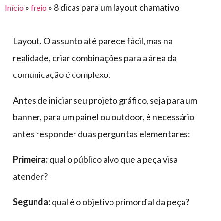
para
»
»
8 dicas para um layout chamativo
Início
freio
e logística
premiações
feira
offshore
o
armazenagem
eventos
agronegócio
toldos
construção
Layout. O assunto até parece fácil, mas na
lonas
civil
realidade, criar combinações para a área da
vida
piscinas
comunicação é complexo.
de
mercado
caminhoneiro
automotivo
Antes de iniciar seu projeto gráfico, seja para um
banner, para um painel ou outdoor, é necessário
móveis,
calçados,
antes responder duas perguntas elementares:
epi's
e
Primeira:
qual o público alvo que a peça visa
lonas
atender?
multiúso
Segunda:
qual é o objetivo primordial da peça?