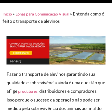
para
e logística
premiações
feira
offshore
o
armazenagem
»
»
Entenda como é
Início
Lonas para Comunicação Visual
eventos
agronegócio
toldos
construção
feito o transporte de alevinos
lonas
civil
vida
piscinas
de
mercado
caminhoneiro
automotivo
móveis,
calçados,
epi's
Fazer o transporte de alevinos garantindo sua
e
qualidade e sobrevivência ainda é uma questão que
lonas
aflige
, distribuidores e compradores.
produtores
multiúso
Isso porque o sucesso da operação não pode ser
medido pela sobrevivência dos animais ao final do