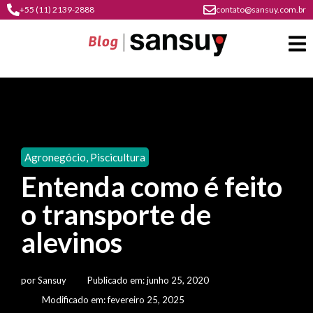
+55 (11) 2139-2888
contato@sansuy.com.br
A
Sansuy
Agronegócio
,
Piscicultura
contato
Entenda como é feito
Agronegócio
cultura
o transporte de
psicultura
do
Coberturas
plástico
alevinos
soluções
barracas
em
institucional
Indústria
sansuy
água
por
Sansuy
Publicado em:
junho 25, 2020
materiais
comunicação
barracas
soluções
Modificado em: fevereiro 25, 2025
gratuitos
Transporte
visual
de