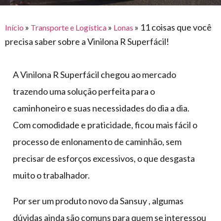
para
e logística
premiações
feira
offshore
o
armazenagem
»
»
»
11 coisas que você
Início
Transporte e Logística
Lonas
eventos
agronegócio
toldos
construção
precisa saber sobre a Vinilona R Superfácil!
lonas
civil
vida
piscinas
A Vinilona R Superfácil chegou ao mercado
de
mercado
caminhoneiro
trazendo uma solução perfeita para o
automotivo
caminhoneiro e suas necessidades do dia a dia.
móveis,
Com comodidade e praticidade, ficou mais fácil o
calçados,
processo de enlonamento de caminhão, sem
epi's
precisar de esforços excessivos, o que desgasta
e
lonas
muito o trabalhador.
multiúso
Por ser um produto novo da Sansuy , algumas
dúvidas ainda são comuns para quem se interessou