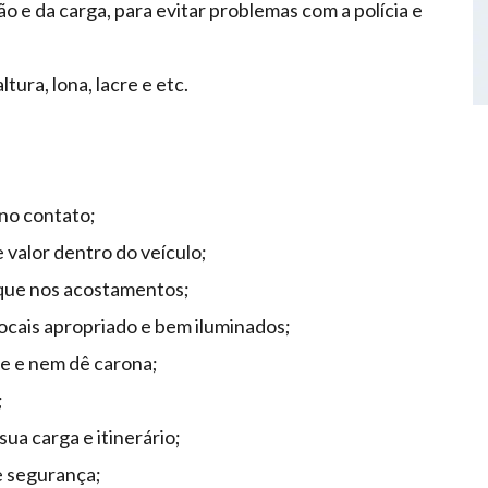
 e da carga, para evitar problemas com a polícia e
tura, lona, lacre e etc.
 no contato;
valor dentro do veículo;
ique nos acostamentos;
ocais apropriado e bem iluminados;
re e nem dê carona;
;
ua carga e itinerário;
 e segurança;