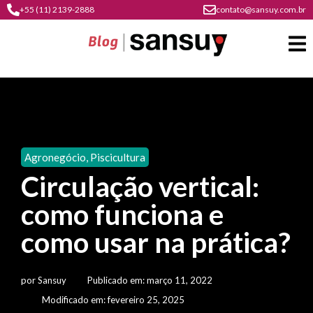
+55 (11) 2139-2888
contato@sansuy.com.br
A
Sansuy
Agronegócio
,
Piscicultura
contato
Circulação vertical:
Agronegócio
cultura
como funciona e
psicultura
do
Coberturas
plástico
como usar na prática?
soluções
barracas
em
institucional
Indústria
sansuy
água
por
Sansuy
Publicado em:
março 11, 2022
materiais
comunicação
barracas
soluções
Modificado em: fevereiro 25, 2025
gratuitos
Transporte
visual
de