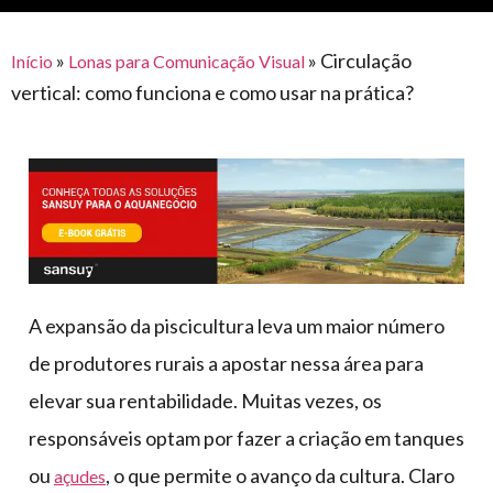
para
e logística
premiações
feira
offshore
o
armazenagem
»
»
Circulação
Início
Lonas para Comunicação Visual
eventos
agronegócio
toldos
construção
vertical: como funciona e como usar na prática?
lonas
civil
vida
piscinas
de
mercado
caminhoneiro
automotivo
móveis,
calçados,
epi's
A expansão da piscicultura leva um maior número
e
de produtores rurais a apostar nessa área para
lonas
elevar sua rentabilidade. Muitas vezes, os
multiúso
responsáveis optam por fazer a criação em tanques
ou
, o que permite o avanço da cultura. Claro
açudes