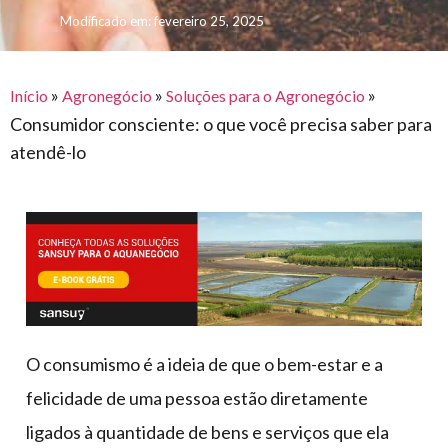
para
e logística
Modificado em: fevereiro 25, 2025
premiações
feira
offshore
o
armazenagem
eventos
agronegócio
toldos
construção
lonas
»
»
»
civil
Início
Agronegócio
Soluções para o Agronegócio
Consumidor consciente: o que você precisa saber para
vida
piscinas
atendê-lo
de
mercado
caminhoneiro
automotivo
móveis,
calçados,
epi's
e
lonas
O consumismo é a ideia de que o bem-estar e a
multiúso
felicidade de uma pessoa estão diretamente
ligados à quantidade de bens e serviços que ela