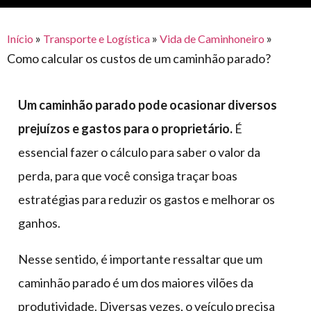
para
e logística
premiações
feira
offshore
o
armazenagem
»
»
»
Início
Transporte e Logística
Vida de Caminhoneiro
eventos
agronegócio
toldos
construção
Como calcular os custos de um caminhão parado?
lonas
civil
vida
piscinas
Um caminhão parado pode ocasionar diversos
de
mercado
caminhoneiro
prejuízos e gastos para o proprietário.
É
automotivo
essencial fazer o cálculo para saber o valor da
móveis,
perda, para que você consiga traçar boas
calçados,
estratégias para reduzir os gastos e melhorar os
epi's
ganhos.
e
lonas
Nesse sentido, é importante ressaltar que um
multiúso
caminhão parado é um dos maiores vilões da
produtividade. Diversas vezes, o veículo precisa