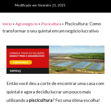
para
e logística
Modificado em: fevereiro 25, 2025
premiações
feira
offshore
o
armazenagem
eventos
agronegócio
toldos
construção
lonas
»
»
»
Piscicultura: Como
civil
Início
Agronegócio
Piscicultura
transformar o seu quintal em um negócio lucrativo
vida
piscinas
de
mercado
caminhoneiro
automotivo
móveis,
calçados,
epi's
e
Então você deu a corte de encontrar uma casa com
lonas
quintal e agora decidiu lucrar um pouco mais
multiúso
utilizando a
piscicultura
? Fez uma ótima escolha!