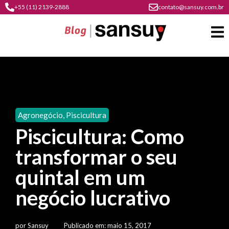
+55 (11) 2139-2888
contato@sansuy.com.br
A
Sansuy
Agronegócio
,
Piscicultura
contato
Piscicultura: Como
Agronegócio
cultura
transformar o seu
psicultura
do
Coberturas
plástico
quintal em um
soluções
barracas
em
institucional
negócio lucrativo
Indústria
sansuy
água
materiais
comunicação
barracas
soluções
gratuitos
Transporte
visual
por
Sansuy
Publicado em:
maio 15, 2017
de