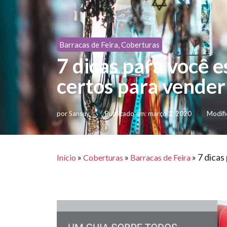
Barracas de Feira
,
Coberturas
7 dicas para você 
certos para vender 
por
Sansuy
Publicado em:
março 2, 2020
Modifi
»
»
»
7 dicas
Início
Coberturas
Barracas de Feira