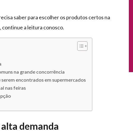
recisa saber para escolher os produtos certos na
 continue a leitura conosco.
a
comuns na grande concorrência
 de serem encontrados em supermercados
l nas feiras
opção
m alta demanda