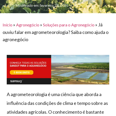
para
e logística
Modificado em: fevereiro 25, 2025
premiações
feira
offshore
o
armazenagem
eventos
agronegócio
toldos
construção
lonas
»
»
»
Já
civil
Início
Agronegócio
Soluções para o Agronegócio
ouviu falar em agrometeorologia? Saiba como ajuda o
vida
piscinas
agronegócio
de
mercado
caminhoneiro
automotivo
móveis,
calçados,
epi's
e
lonas
A agrometeorologia é uma ciência que aborda a
multiúso
influência das condições de clima e tempo sobre as
atividades agrícolas. O conhecimento é bastante