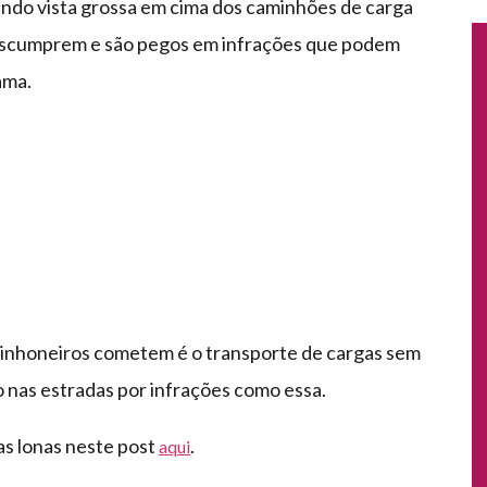
endo vista grossa em cima dos caminhões de carga
escumprem e são pegos em infrações que podem
ama.
inhoneiros cometem é o transporte de cargas sem
to nas estradas por infrações como essa.
as lonas neste post
.
aqui