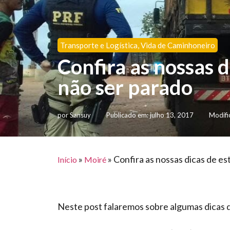
Transporte e Logística
,
Vida de Caminhoneiro
Confira as nossas d
não ser parado
por
Sansuy
Publicado em:
julho 13, 2017
Modifi
»
»
Confira as nossas dicas de es
Início
Moiré
Neste post falaremos sobre algumas dicas d