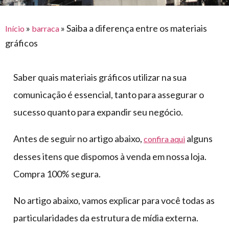
para
e logística
premiações
feira
offshore
o
armazenagem
»
»
Saiba a diferença entre os materiais
Início
barraca
eventos
agronegócio
toldos
construção
gráficos
lonas
civil
vida
piscinas
Saber quais materiais gráficos utilizar na sua
de
mercado
caminhoneiro
comunicação é essencial, tanto para assegurar o
automotivo
sucesso quanto para expandir seu negócio.
móveis,
calçados,
Antes de seguir no artigo abaixo,
alguns
confira aqui
epi's
desses itens que dispomos à venda em nossa loja.
e
Compra 100% segura.
lonas
multiúso
No artigo abaixo, vamos explicar para você todas as
particularidades da estrutura de mídia externa.